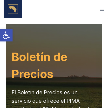
Skip
to
content
Open toolbar
Boletín de
Precios
El Boletín de Precios es un
servicio que ofrece el PIMA