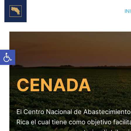
Skip
IN
to
content
Open toolbar
CENADA
El Centro Nacional de Abastecimiento
Rica el cual tiene como objetivo facil