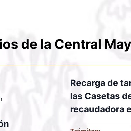
ios de la Central May
Recarga de tar
las Casetas de
m
recaudadora e
ión
Trámites: