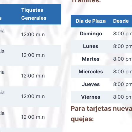
Tiquetes
s
Generales
Día de Plaza
Desde
cia
Domingo
8:00 pm
12:00 m.n
Lunes
8:00 pm
cia
12:00 m.n
Martes
8:00 pm 
Miercoles
8:00 pm
cia
12:00 m.n
Jueves
8:00 pm 
cia
12:00 m.n
Viernes
8:00 pm 
Para tarjetas nueva
cia
12:00 m.n
quejas: