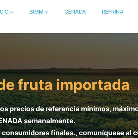
ICIO
SIMM
CENADA
REFRINA
de fruta importada
los precios de referencia mínimos, máxim
l CENADA semanalmente.
 consumidores finales., comuníquese al c