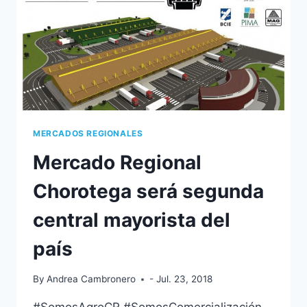
LA
COMUNIDAD
EL
AVANCE
DEL
MRCH
MERCADOS REGIONALES
Mercado Regional
Chorotega será segunda
central mayorista del
país
By
Andrea Cambronero
- Jul. 23, 2018