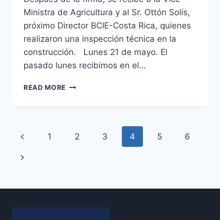
Ministra de Agricultura y al Sr. Ottón Solís,
próximo Director BCIE-Costa Rica, quienes
realizaron una inspección técnica en la
construcción. Lunes 21 de mayo. El
pasado lunes recibimos en el…
PIMA
READ MORE
Y
FUNDACIÓN
CIUDADANÍA
ACTIVA
Page
Previous
1
2
3
4
5
6
FIRMAN
CONTRATO
navigation
Page
Next
PARA
REALIZAR
Page
VINCULACIÓN
ENTRE
OFERTA
Y
DEMANDA