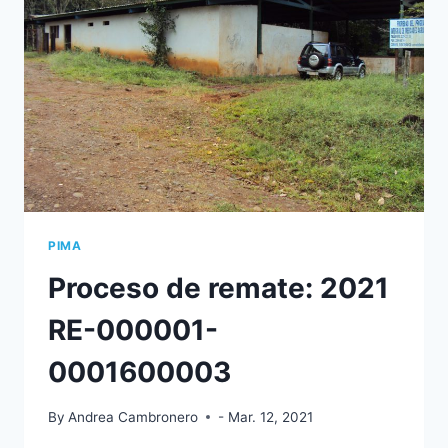
MÁS
DE
100
FAMILIAS
GUANACASTECAS
PIMA
Proceso de remate: 2021
RE-000001-
0001600003
By
Andrea Cambronero
- Mar. 12, 2021