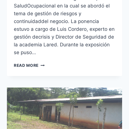
SaludOcupacional en la cual se abordó el
tema de gestión de riesgos y
continuidaddel negocio. La ponencia
estuvo a cargo de Luis Cordero, experto en
gestión decrisis y Director de Seguridad de
la academia Lared. Durante la exposición
se puso…
SALUD
READ MORE
OCUPACIONAL:
CHARLA
GESTIÓN
DE
CRISIS
Y
CONTINUIDAD
OPERATIVA
DE
CENTROS