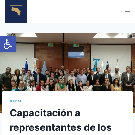
Skip
to
content
Open toolbar
DEDM
Capacitación a
representantes de los