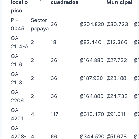
local o
cuadrados
Municipal
piso
Pi-
Sector
36
₡204.820
₡30.723
₡
0045
papaya
GA-
2
18
₡82.440
₡12.366
₡
2114-A
GA-
2
36
₡164.880
₡27.732
₡
2116
GA-
2
36
₡187.920
₡28.188
₡
2118
GA-
2
36
₡164.880
₡24.732
₡
2206
GA-
4
117
₡610.470
₡91.611
₡
4201
GA-
4208-
4
66
₡344.520
₡51.678
₡