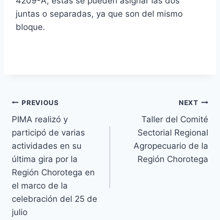
4209-A, estas se pueden asignar las dos
juntas o separadas, ya que son del mismo
bloque.
Navegación
PREVIOUS
NEXT
PIMA realizó y
Taller del Comité
de
participó de varias
Sectorial Regional
entradas
actividades en su
Agropecuario de la
última gira por la
Región Chorotega
Región Chorotega en
el marco de la
celebración del 25 de
julio