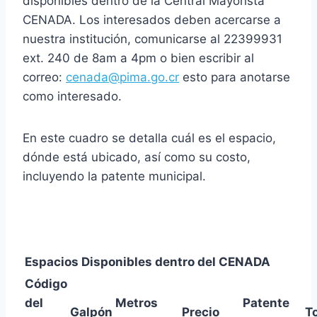
disponibles dentro de la Central Mayorista
CENADA. Los interesados deben acercarse a
nuestra institución, comunicarse al 22399931
ext. 240 de 8am a 4pm o bien escribir al
correo:
cenada@pima.go.cr
esto para anotarse
como interesado.
En este cuadro se detalla cuál es el espacio,
dónde está ubicado, así como su costo,
incluyendo la patente municipal.
Espacios Disponibles dentro del CENADA
Código
del
Metros
Patente
Galpón
Precio
To