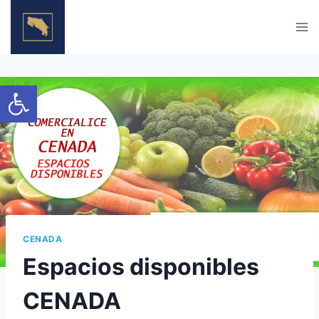
Skip
to
content
Open toolbar
CENADA
Espacios disponibles
CENADA