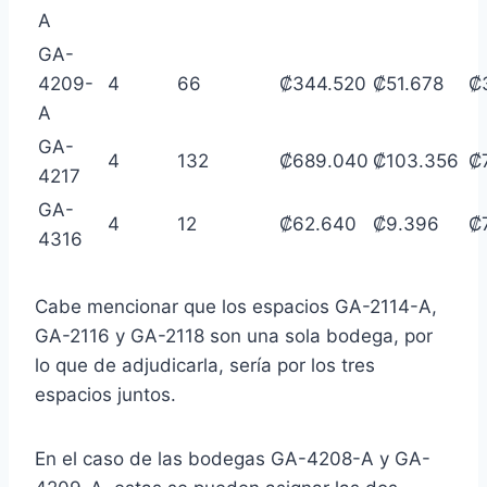
A
GA-
4209-
4
66
₡344.520
₡51.678
₡
A
GA-
4
132
₡689.040
₡103.356
₡
4217
GA-
4
12
₡62.640
₡9.396
₡
4316
Cabe mencionar que los espacios GA-2114-A,
GA-2116 y GA-2118 son una sola bodega, por
lo que de adjudicarla, sería por los tres
espacios juntos.
En el caso de las bodegas GA-4208-A y GA-