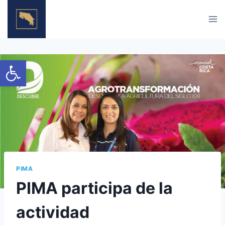
Skip
to
content
Open toolbar
PIMA
PIMA participa de la
actividad