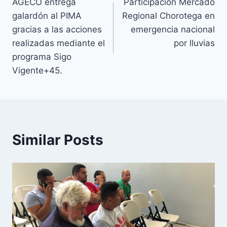
AGECO entrega
Participación Mercado
de
galardón al PIMA
Regional Chorotega en
entradas
gracias a las acciones
emergencia nacional
realizadas mediante el
por lluvias
programa Sigo
Vigente+45.
Similar Posts