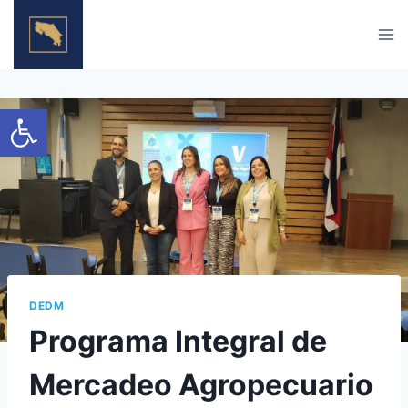
Skip
to
content
Open toolbar
DEDM
Programa Integral de
Mercadeo Agropecuario