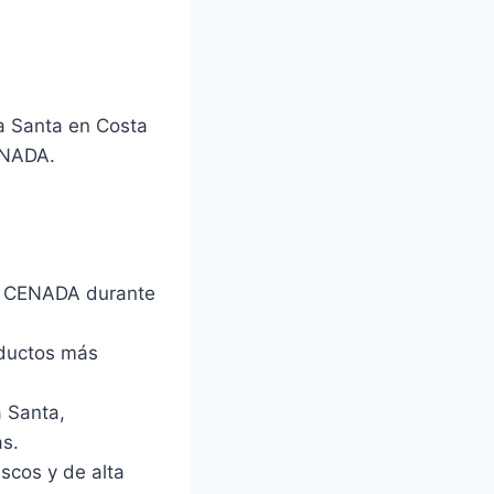
a Santa en Costa
ENADA.
 el CENADA durante
oductos más
 Santa,
as.
scos y de alta