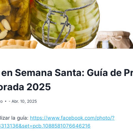
n Semana Santa: Guía de P
orada 2025
ro
- Abr. 10, 2025
izar la guía:
https://www.facebook.com/photo/?
3313136&set=pcb.1088581076646216