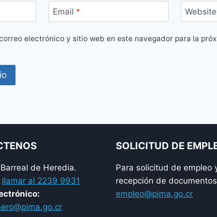
Email
*
Website
correo electrónico y sitio web en este navegador para la pró
CTENOS
SOLICITUD DE EMPL
arreal de Heredia.
Para solicitud de empleo 
llamar al 2239 9931
recepción de documentos 
ectrónico:
empleo@pima.go.cr
ero@pima.go.cr