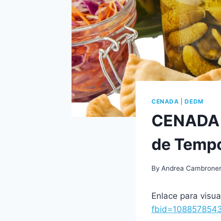
CENADA
|
DEDM
CENADA e
de Temp
By
Andrea Cambrone
Enlace para visual
fbid=108857854