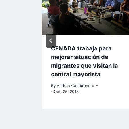
igital
CENADA trabaja para
e
mejorar situación de
os y
migrantes que visitan la
central mayorista
By
Andrea Cambronero
- Oct. 25, 2018