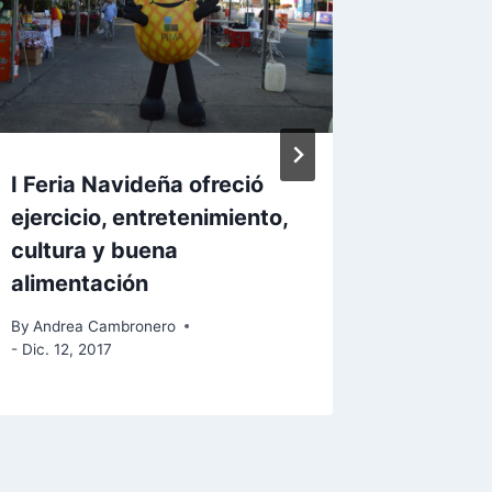
I Feria Navideña ofreció
CENADA
ejercicio, entretenimiento,
Traspas
cultura y buena
canon
alimentación
By
Andrea
- Jun. 28, 
By
Andrea Cambronero
- Dic. 12, 2017