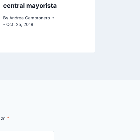
central mayorista
sector 
y melón
By
Andrea Cambronero
- Oct. 25, 2018
By
Andrea
- Mar. 18, 
 con
*