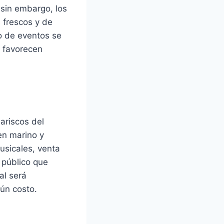
sin embargo, los
 frescos y de
o de eventos se
y favorecen
ariscos del
en marino y
usicales, venta
 público que
al será
gún costo.