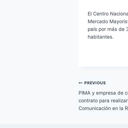
El Centro Nacion
Mercado Mayorist
país por más de 3
habitantes.
Navegación
PREVIOUS
PIMA y empresa de c
de
contrato para realiza
entradas
Comunicación en la 