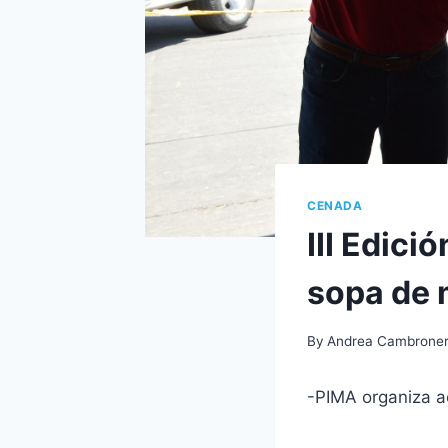
CENADA
III Edici
sopa de 
By
Andrea Cambrone
-PIMA organiza a