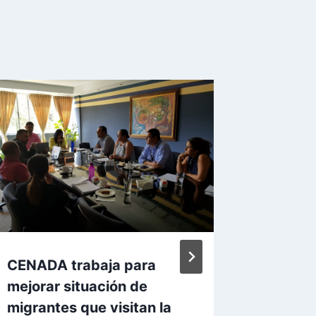
CENADA trabaja para
Accion
mejorar situación de
del pro
migrantes que visitan la
comerci